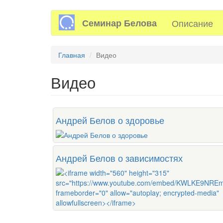
Перейти
Семинар Белова
Описание
к
основному
содержанию
Главная
Видео
Видео
Андрей Белов о здоровье
Андрей Белов о зависимостях